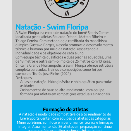
Natação - Swim Floripa
A Swim Floripa é a escola de natação do Jurerê Sports Center, 
idealizada pelos atletas Eduardo Deboni, Mateus Ribeiro e 
Thiago Pereira. Com metodologia certificada do medalhista 
olímpico Gustavo Borges, a escola promove o desenvolvimento 
técnico e humano por meio da natação, respeitando a 
individualidade e os objetivos de cada aluno.
Com equipe técnica qualificada e duas piscinas aquecidas, uma 
de 18 metros e outra semi-olímpica de 25 metros com 10 raias, 
única na Grande Florianópolis, a Swim Floripa oferece estrutura 
completa para aulas, treinos e competições como foi por 
exemplo o Troféu Jose Finkel (2024).
Destaques:
Aulas de natação, hidroginástica e pólo aquático para todas 
as idades
Treinamentos de base ao alto rendimento, com equipe 
formada por atletas em competições estaduais e nacionais
Formação de atletas
A natação é modalidade competitiva de alto rendimento do 
Jurerê Sports Center, com equipes de atletas das categorias 
Mirim ao Sênior, com foco em performance, técnica e formação 
integral. Atualmente, são 26 atletas em preparação contínua 
para o cenário esportivo nacional e internacional.