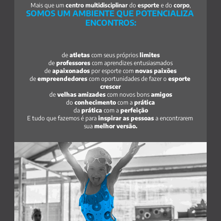
Mais que um 
centro multidisciplinar
 do 
esporte
 e do 
corpo
,
SOMOS UM AMBIENTE QUE POTENCIALIZA 
ENCONTROS:
de 
atletas 
com seus próprios 
limites
de 
professores 
com aprendizes entusiasmados
de 
apaixonados 
por esporte com
 novas paixões
de 
empreendedores
 com oportunidades de fazer o 
esporte 
crescer
de 
velhas amizades
 com novos bons 
amigos
do 
conhecimento
 com a 
prática
da 
prática
 com a 
perfeição
E tudo que fazemos é para 
inspirar as pessoas
 a encontrarem 
sua 
melhor versão.