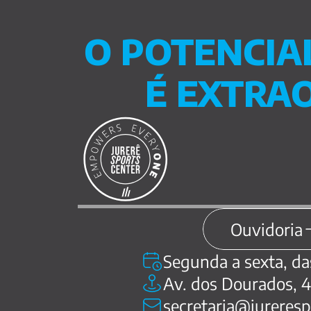
O POTENCIA
É EXTRA
Ouvidoria
Segunda a sexta, da
Av. dos Dourados, 48
secretaria@jureres