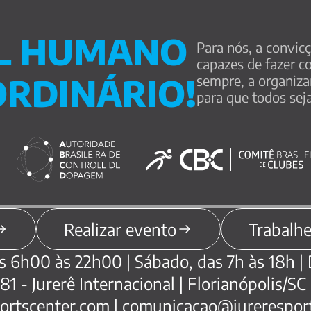
L HUMANO 
Para nós, a convic
capazes de fazer coi
ORDINÁRIO!
sempre, a organiza
para que todos sej
Realizar evento
Trabalh
s 6h00 às 22h00 | Sábado, das 7h às 18h |
1 - Jurerê Internacional | Florianópolis/S
portscenter.com | comunicacao@jurerespor